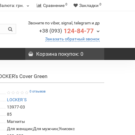
0
0
Валюта:
грн.
Сравнение
Закладки
Звоните по viber, signal, telegram и др
124-84-77
+38 (093)
Заказать обратный звонок
Корзина
покупок
: 0
CKER's Cover Green
0 отзывов
LOCKER`S
13977-03
85
Магниты
Для женщин;Для мужчин;Унисекс