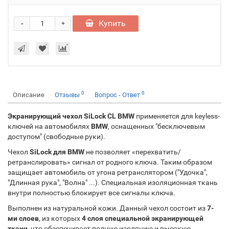
-
Купить
+
0
0
Описание
Отзывы
Вопрос - Ответ
Экранирующий чехол SiLock CL BMW
применяется для keyless-
ключей на автомобилях
BMW
, оснащенных "бесключевым
доступом" (свободные руки).
Чехол
SiLock для BMW
не позволяет «перехватить/
ретранслировать» сигнал от родного ключа. Таким образом
защищает автомобиль от угона ретранслятором ("Удочка",
"Длинная рука", "Волна" ...). Специальная изоляционная ткань
внутри полностью блокирует все сигналы ключа.
Выполнен из натуральной кожи. Данный чехол состоит из
7-
ми слоев
, из которых
4 слоя специальной экранирующей
ткани
, что обеспечивает полную изоляцию и высокую