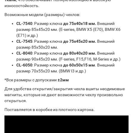
износостойкость.
Возможные модели (размеры) чехлов:
CL-7540
: Размер ключа
до 75х40х18 мм.
Внешний
размер 85х45х20 мм. (E-series, BMW X5 (E70), BMW X6
(E71) и др.)
CL-7545
: Размер ключа
до 75х45х20 мм.
Внешний
размер 85х50х20 мм.
CL-8040
: Размер ключа
до 80х40х20 мм.
Внешний
размер 90х45х20 мм. (F-series, F15,F16, M-Series и др.)
CL-6050
: Размер ключа
до 60х50х15 мм
. Внешний
размер 70х55х20 мм. (BMW I3 и др.)
*Все размеры с допусками
±2мм
Для удобства открытия/закрытия чехла вшиты неодимовые
магниты, которые не дают возможности чехлу произвольно
открыться.
Поставляется в коробке из плотного картона.