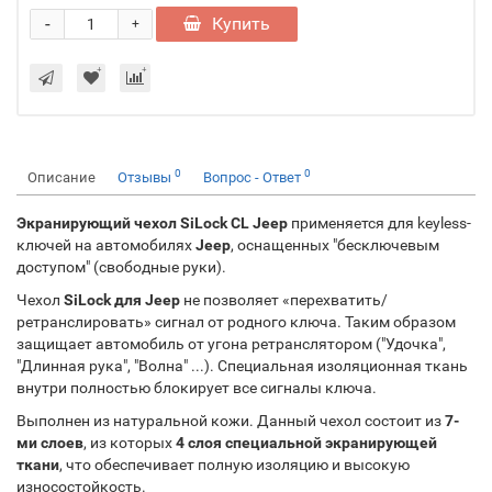
-
Купить
+
0
0
Описание
Отзывы
Вопрос - Ответ
Экранирующий чехол SiLock CL Jeep
применяется для keyless-
ключей на автомобилях
Jeep
, оснащенных "бесключевым
доступом" (свободные руки).
Чехол
SiLock для Jeep
не позволяет «перехватить/
ретранслировать» сигнал от родного ключа. Таким образом
защищает автомобиль от угона ретранслятором ("Удочка",
"Длинная рука", "Волна" ...). Специальная изоляционная ткань
внутри полностью блокирует все сигналы ключа.
Выполнен из натуральной кожи. Данный чехол состоит из
7-
ми слоев
, из которых
4 слоя специальной экранирующей
ткани
, что обеспечивает полную изоляцию и высокую
износостойкость.