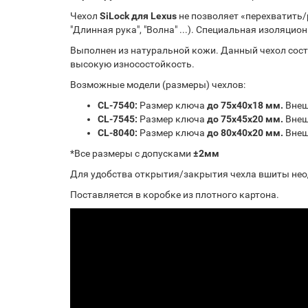
Чехол
SiLock для Lexus
не позволяет «перехватить/
"Длинная рука", "Волна" ...). Специальная изоляци
Выполнен из натуральной кожи. Данный чехол сост
высокую износостойкость.
Возможные модели (размеры) чехлов:
CL-7540:
Размер ключа
до 75х40х18 мм.
Внешн
CL-7545:
Размер ключа
до 75х45х20 мм.
Внеш
CL-8040:
Размер ключа
до 80х40х20 мм.
Внеш
*Все размеры с допусками
±2мм
Для удобства открытия/закрытия чехла вшиты нео
Поставляется в коробке из плотного картона.