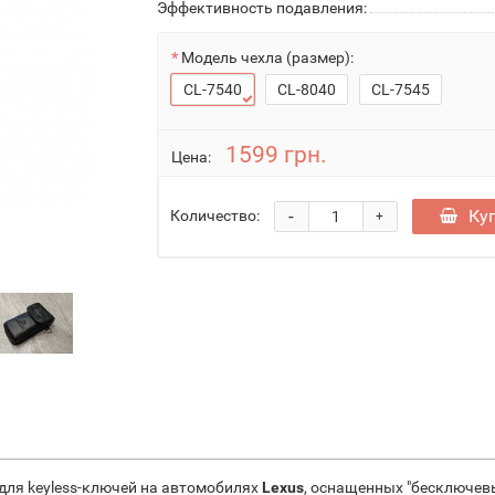
Эффективность подавления:
Модель чехла (размер):
CL-7540
CL-8040
CL-7545
1599 грн.
Цена:
-
Ку
Количество:
+
для keyless-ключей на автомобилях
Lexus
, оснащенных "бесключев