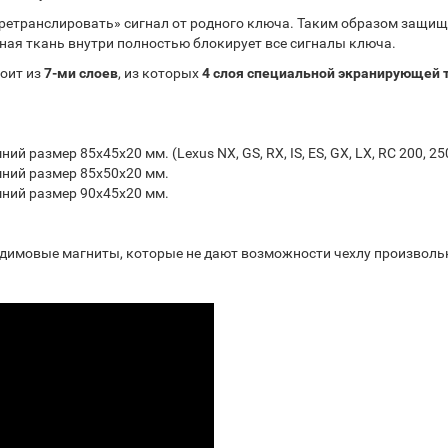
ретранслировать» сигнал от родного ключа. Таким образом защища
онная ткань внутри полностью блокирует все сигналы ключа.
оит из
7-ми слоев
, из которых
4 слоя специальной экранирующей 
ий размер 85х45х20 мм. (Lexus NX, GS, RX, IS, ES, GX, LX, RC 200, 250
ний размер 85х50х20 мм.
ний размер 90х45х20 мм.
димовые магниты, которые не дают возможности чехлу произволь