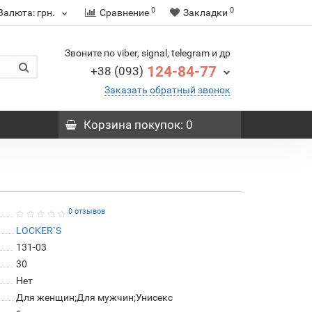
0
0
Валюта:
грн.
Сравнение
Закладки
Звоните по viber, signal, telegram и др
124-84-77
+38 (093)
Заказать обратный звонок
Корзина
покупок
: 0
0 отзывов
LOCKER`S
131-03
30
Нет
Для женщин;Для мужчин;Унисекс