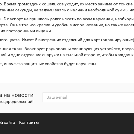
. Время громоздких кошельков уходит, их место занимают тонкие
итанные секунды, не задумываясь о наличии необходимой суммы и
и ID паспорт не пришлось долго искать по всем карманам, необх
рта. Он не только красив и удобен в использовании, но также нес
ния посторонними лицами.
го цвета. Имеет 5 внутренних отделений для карт (экранирующие)
анная ткань блокирует радиоволны сканирующих устройств, пред
ий и одно отделение снаружи на тыльной стороне, чтобы каждая к
ыт, иначе его защитные свойства будут нарушены.
а на новости
спецпредложений!
й сайта
Контакты