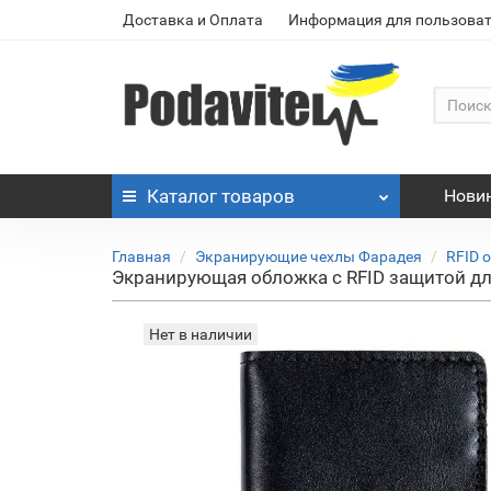
Доставка и Оплата
Информация для пользоват
Каталог
товаров
Нови
Главная
Экранирующие чехлы Фарадея
RFID 
Экранирующая обложка с RFID защитой для
Нет в наличии